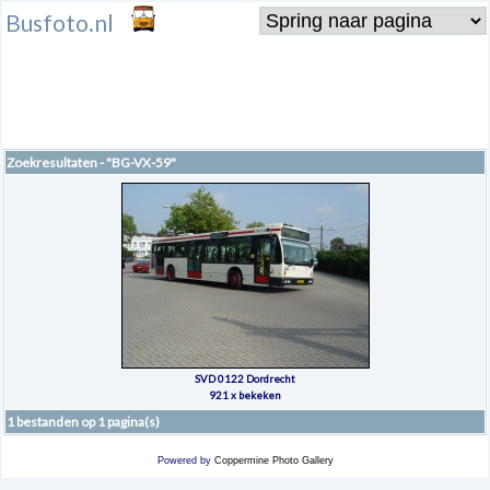
Busfoto.nl
Zoekresultaten - "BG-VX-59"
SVD 0122 Dordrecht
921 x bekeken
1 bestanden op 1 pagina(s)
Powered by
Coppermine Photo Gallery