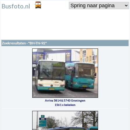
Busfoto.nl
Zoekresultaten - "BH-TN-92"
Arriva 5814 & 5743 Groningen
1561 x bekeken