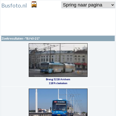
Busfoto.nl
Zoekresultaten - "BJ-VJ-21"
Breng 5218 Arnhem
1189 x bekeken