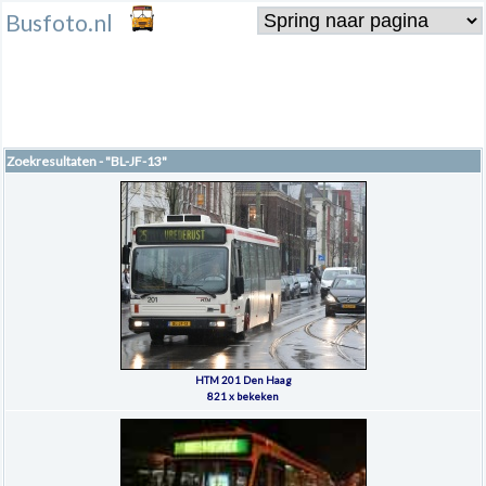
Busfoto.nl
Zoekresultaten - "BL-JF-13"
HTM 201 Den Haag
821 x bekeken