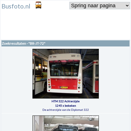
Busfoto.nl
Zoekresultaten - "BR-JT-72"
HTM 322 Achterzijde
1245 x bekeken
De achterzijde van de Diplomat 322