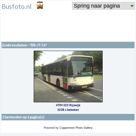
Busfoto.nl
Zoekresultaten - "BR-JT-76"
HTM 325 Rijswijk
1028 x bekeken
1 bestanden op 1 pagina(s)
Powered by
Coppermine Photo Gallery