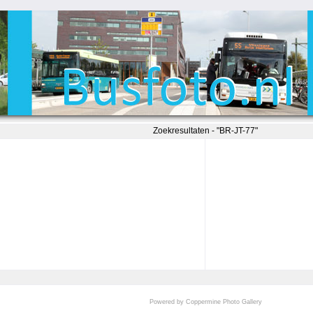
Zoekresultaten - "BR-JT-77"
Powered by
Coppermine Photo Gallery