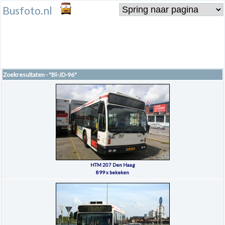
Busfoto.nl
Zoekresultaten - "Bl-JD-96"
HTM 207 Den Haag
899 x bekeken