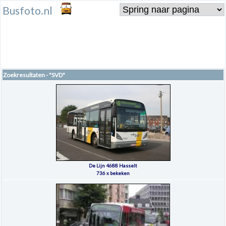
Busfoto.nl
Zoekresultaten - "SVD"
De Lijn 4688 Hasselt
736 x bekeken