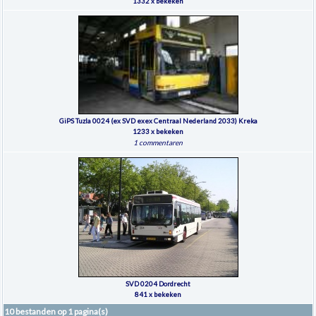
1332 x bekeken
GiPS Tuzla 0024 (ex SVD exex Centraal Nederland 2033) Kreka
1233 x bekeken
1 commentaren
SVD 0204 Dordrecht
841 x bekeken
10 bestanden op 1 pagina(s)