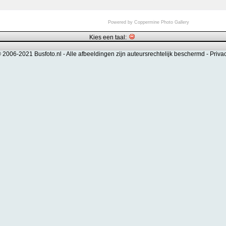
Powered by
Coppermine Photo Gallery
Kies een taal:
© 2006-2021 Busfoto.nl -
Alle afbeeldingen zijn auteursrechtelijk beschermd
-
Priva