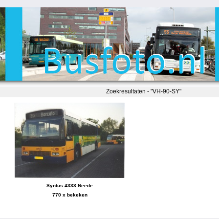
Zoekresultaten - "VH-90-SY"
Syntus 4333 Neede
770 x bekeken