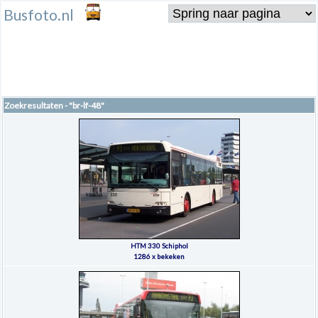
Busfoto.nl
Zoekresultaten - "br-lf-48"
HTM 330 Schiphol
1286 x bekeken