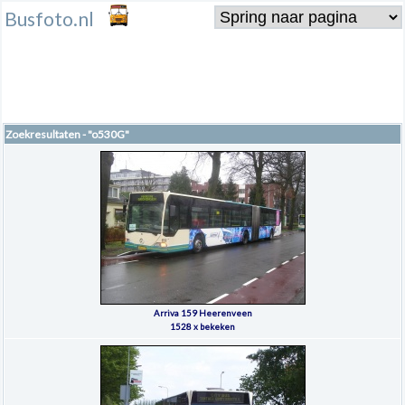
Busfoto.nl
Zoekresultaten - "o530G"
Arriva 159 Heerenveen
1528 x bekeken