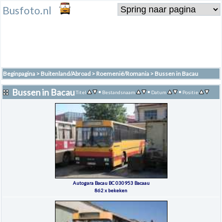
Busfoto.nl
Beginpagina
>
Buitenland/Abroad
>
Roemenië/Romania
>
Bussen in Bacau
Bussen in Bacau
•
•
•
Titel
Bestandsnaam
Datum
Positie
Autogara Bacau BC 030953 Bacaau
862 x bekeken